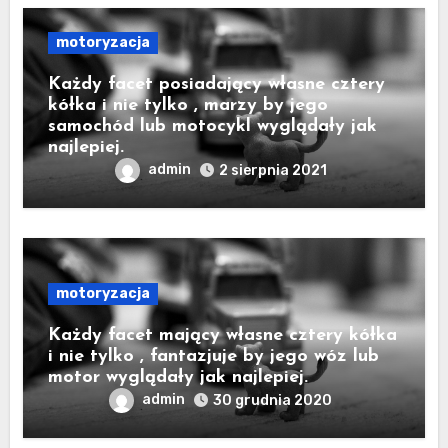
motoryzacja
Każdy facet posiadający własne cztery
kółka i nie tylko , marzy by jego
samochód lub motocykl wyglądały jak
najlepiej.
admin
2 sierpnia 2021
motoryzacja
Każdy facet mający własne cztery kółka
i nie tylko , fantazjuje by jego wóz lub
motor wyglądały jak najlepiej.
admin
30 grudnia 2020