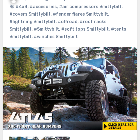
#4x4
,
#accesories
,
#air compressors Smittybilt
,
#covers Smittybilt
,
#fender flares Smittybilt
,
#lightning Smittybilt
,
#offroad
,
#roof racks
Smittybilt
,
#Smittybilt
,
#soft tops Smittybilt
,
#tents
Smittybilt
,
#winches Smittybilt