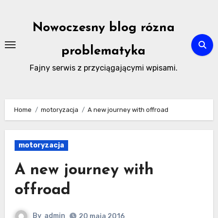
Skip
to
Nowoczesny blog rózna
content
problematyka
Fajny serwis z przyciągającymi wpisami.
Home
motoryzacja
A new journey with offroad
motoryzacja
A new journey with
offroad
By
admin
20 maja 2016