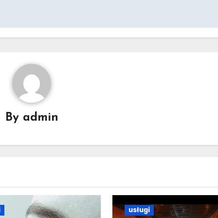
By
admin
i
usługi