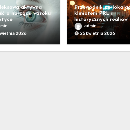
leksowa aktywna
Przewodnik po lokala
ść o narządu wzroku
klimatem PRL i
ktyce
historycznych realiów
dmin
admin
wietnia 2026
25 kwietnia 2026