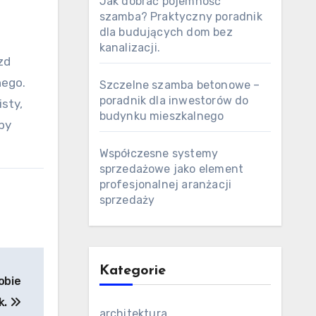
Jak dobrać pojemność
szamba? Praktyczny poradnik
dla budujących dom bez
kanalizacji.
zd
nego.
Szczelne szamba betonowe –
poradnik dla inwestorów do
sty,
budynku mieszkalnego
by
Współczesne systemy
sprzedażowe jako element
profesjonalnej aranżacji
sprzedaży
Kategorie
obie
k.
architektura