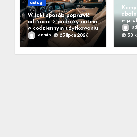
usługi
Komp
dbało
W jaki sposób poprawić
w pra
odczucia z podróży autem
a
w codziennym użytkowaniu
admin
25 lipca 2026
30 k