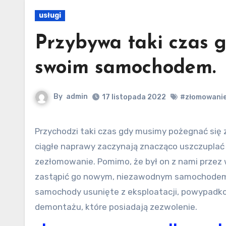
usługi
Przybywa taki czas g
swoim samochodem.
By
admin
17 listopada 2022
#złomowanie
Przychodzi taki czas gdy musimy pożegnać się ze swoim samochodem. Kiedy zawodzi on coraz częściej, a jego
ciągłe naprawy zaczynają znacząco uszczupla
zezłomowanie. Pomimo, że był on z nami przez w
zastąpić go nowym, niezawodnym samochodem
samochody usunięte z eksploatacji, powypadko
demontażu, które posiadają zezwolenie.