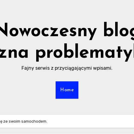
Nowoczesny blo
zna problematy
Fajny serwis z przyciągającymi wpisami.
Home
się ze swoim samochodem.