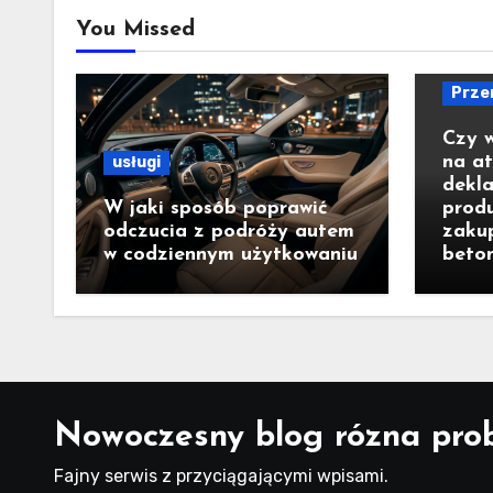
You Missed
Prze
Czy 
na a
usługi
dekla
W jaki sposób poprawić
prod
odczucia z podróży autem
zaku
w codziennym użytkowaniu
beto
Nowoczesny blog rózna pro
Fajny serwis z przyciągającymi wpisami.