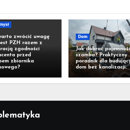
mysł
warto zwrócić uwagę
Dom
test PZH razem z
racją zgodności
Jak dobrać pojemnoś
ucenta przed
szamba? Praktyczny
pem zbiornika
poradnik dla budując
nowego?
dom bez kanalizacji.
blematyka