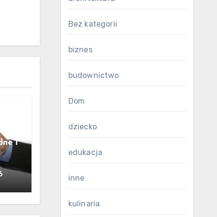
Bez kategorii
biznes
budownictwo
Dom
dziecko
dne i
edukacja
6
inne
kulinaria