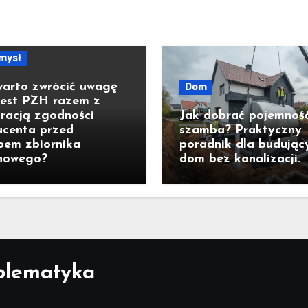
mysł
warto zwrócić uwagę
Dom
test PZH razem z
racją zgodności
Jak dobrać pojemnoś
ucenta przed
szamba? Praktyczny
pem zbiornika
poradnik dla budując
nowego?
dom bez kanalizacji.
blematyka