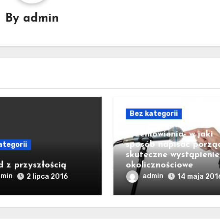
By
admin
Bez kategorii
Przemówienia- w jaki
sposób napisać porzą
ategorii
skuteczne wystąpienie
 z przyszłością
okolicznościowe
dmin
admin
2 lipca 2016
14 maja 201