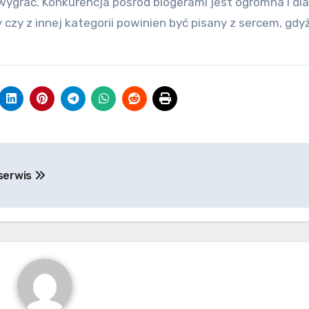
 wygrać. Konkurencja pośród blogerami jest ogromna i dl
czy z innej kategorii powinien być pisany z sercem, gdyż
 serwis