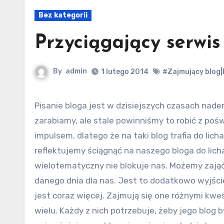
Bez kategorii
Przyciągający serwis
By
admin
1 lutego 2014
#Zajmujący blog|
Pisanie bloga jest w dzisiejszych czasach nader znane. Nie raz czynimy to z poczucia bezsensu nieraz tak
zarabiamy, ale stale powinniśmy to robić z po
impulsem, dlatego że na taki blog trafia do lic
reflektujemy ściągnąć na naszego bloga do lich
wielotematyczny nie blokuje nas. Możemy zająć 
danego dnia dla nas. Jest to dodatkowo wyjści
jest coraz więcej. Zajmują się one różnymi kwes
wielu. Każdy z nich potrzebuje, żeby jego blog 