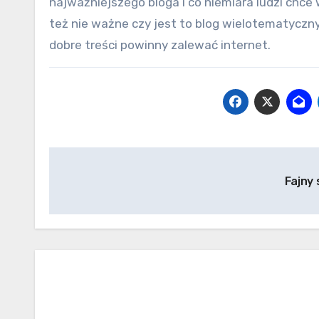
najważniejszego bloga i co niemiara ludzi chce
też nie ważne czy jest to blog wielotematyczny 
dobre treści powinny zalewać internet.
Nawigacja
Fajny
wpisu