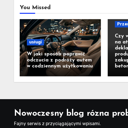
You Missed
Prze
Czy 
na a
usługi
dekla
W jaki sposób poprawić
prod
odczucia z podróży autem
zaku
w codziennym użytkowaniu
beto
Nowoczesny blog rózna pro
Fajny serwis z przyciągającymi wpisami.