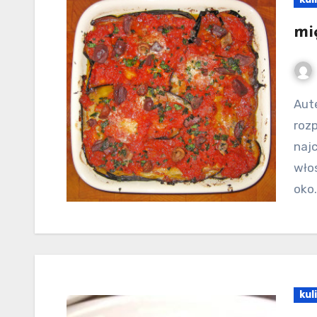
mi
Autentyczna włoska restauracja – jak ją
rozp
naj
włos
oko.
kul