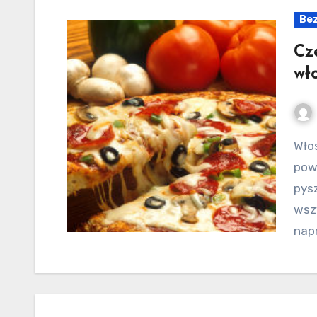
Bez
Cz
wło
Włoska restauracja w Polsce bądź za granicą
pow
pysz
wsz
nap