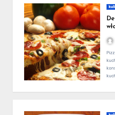
kul
De
wł
Pizza to znana i jedna z najpopularniejszych dań z
kuch
kons
kuch
kul