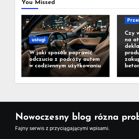
You Missed
Prze
Czy 
na a
usługi
dekla
W jaki sposób poprawić
prod
odczucia z podróży autem
zaku
w codziennym użytkowaniu
beto
Nowoczesny blog rózna pro
Fajny serwis z przyciągającymi wpisami.