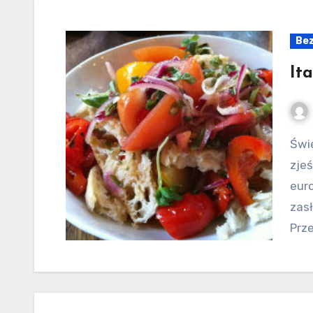
Bez
It
Świetna włoska kuchnia Masz ochotę dobrze
zjeś
eur
zas
Prz