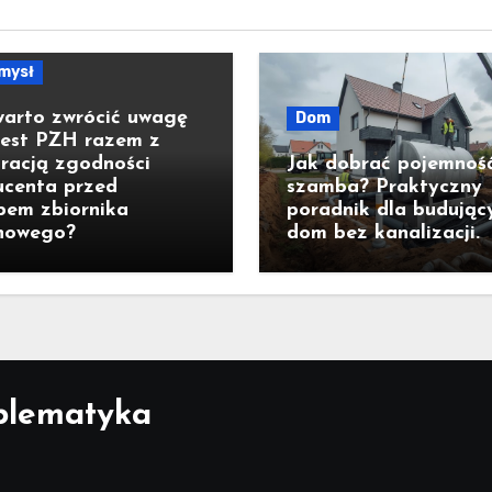
mysł
warto zwrócić uwagę
Dom
test PZH razem z
racją zgodności
Jak dobrać pojemnoś
ucenta przed
szamba? Praktyczny
pem zbiornika
poradnik dla budując
nowego?
dom bez kanalizacji.
blematyka