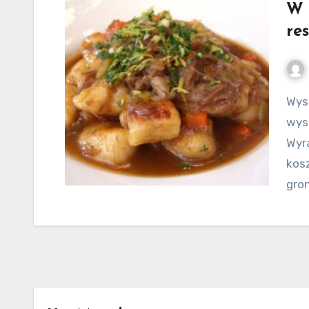
W 
res
Wystrój restauracji jest tak samo istotny, jak
wys
Wyra
kos
gron