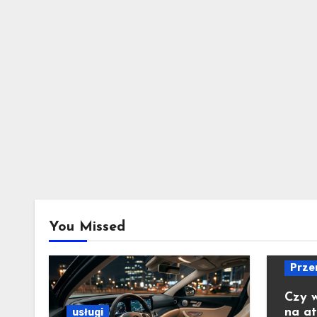
You Missed
Prze
Czy 
na a
usługi