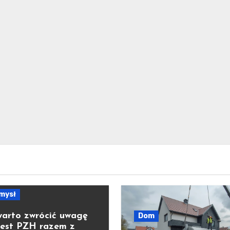
mysł
warto zwrócić uwagę
Dom
test PZH razem z