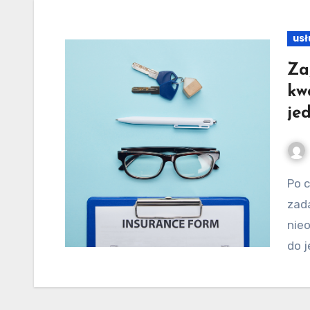
usł
Za
kw
je
Po co mi ubezpieczenie na życie? To zapytanie
zada
nie
do j