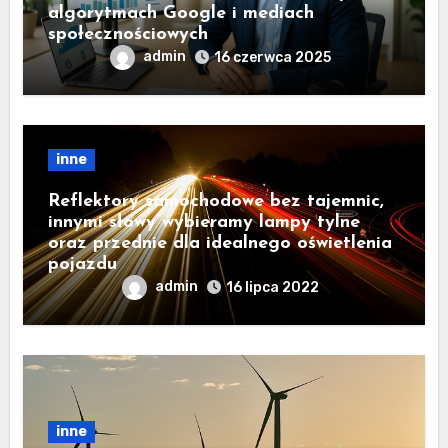
algorytmach Google i mediach
społecznościowych
admin
16 czerwca 2025
inne
Reflektory samochodowe bez tajemnic,
innymi słowy wybieramy lampy tylne
oraz przednie dla idealnego oświetlenia
pojazdu
admin
16 lipca 2022
inne