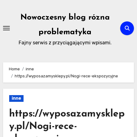
Skip
to
Nowoczesny blog rózna
content
problematyka
Fajny serwis z przyciągającymi wpisami.
Home
inne
https://wyposazamysklepy.pl/Nogi-rece-ekspozycyjne
inne
https://wyposazamysklep
y.pl/Nogi-rece-