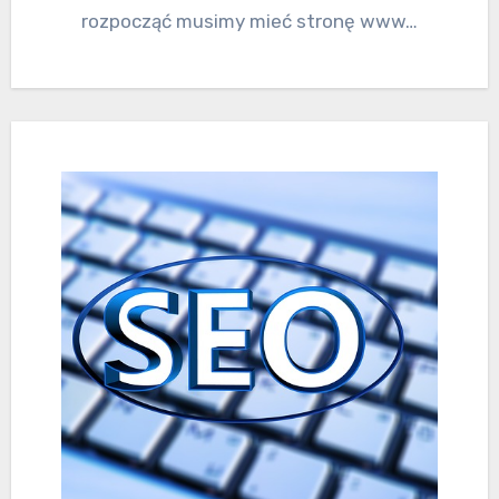
rozpocząć musimy mieć stronę www…