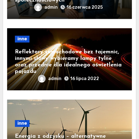
społecznościowych
admin
16 czerwca 2025
inne
Reflektory samochodowe bez tajemnic,
innymi słowy wybieramy lampy tylne
oraz przednie dla idealnego oświetlenia
pojazdu
admin
16 lipca 2022
inne
Energia z odzysku – alternatywne